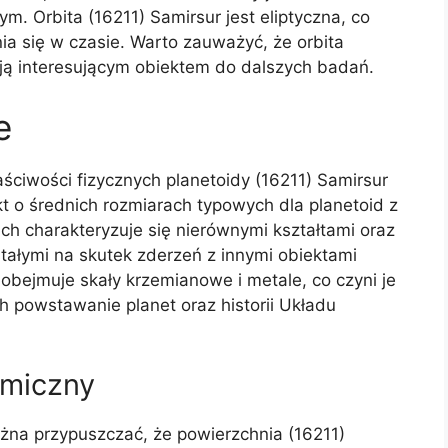
m. Orbita (16211) Samirsur jest eliptyczna, co
ia się w czasie. Warto zauważyć, że orbita
i ją interesującym obiektem do dalszych badań.
e
ciwości fizycznych planetoidy (16211) Samirsur
kt o średnich rozmiarach typowych dla planetoid z
ich charakteryzuje się nierównymi kształtami oraz
tałymi na skutek zderzeń z innymi obiektami
obejmuje skały krzemianowe i metale, co czyni je
 powstawanie planet oraz historii Układu
emiczny
żna przypuszczać, że powierzchnia (16211)