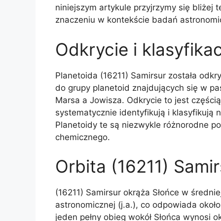
niniejszym artykule przyjrzymy się bliżej t
znaczeniu w kontekście badań astronomi
Odkrycie i klasyfikac
Planetoida (16211) Samirsur została odk
do grupy planetoid znajdujących się w pa
Marsa a Jowisza. Odkrycie to jest częśc
systematycznie identyfikują i klasyfikuj
Planetoidy te są niezwykle różnorodne po
chemicznego.
Orbita (16211) Samir
(16211) Samirsur okrąża Słońce w średnie
astronomicznej (j.a.), co odpowiada okoł
jeden pełny obieg wokół Słońca wynosi oko