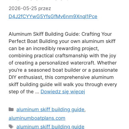
2026-05-25
przez
D4J2fCYYwG5YfsGfMv6nm9XnqI1Pce
Aluminum Skiff Building Guide: Crafting Your
Perfect Boat Building your own aluminum skiff
can be an incredibly rewarding project,
combining practical craftsmanship with the joy
of creating a personalized watercraft. Whether
you’re a seasoned boat builder or a passionate
DIY enthusiast, this comprehensive aluminum
skiff building guide will walk you through every
step of the …
Dowiedz się więcej
Kategorie
aluminum skiff building guide
,
aluminumboatplans.com
Tagi
aluminum skiff building guide