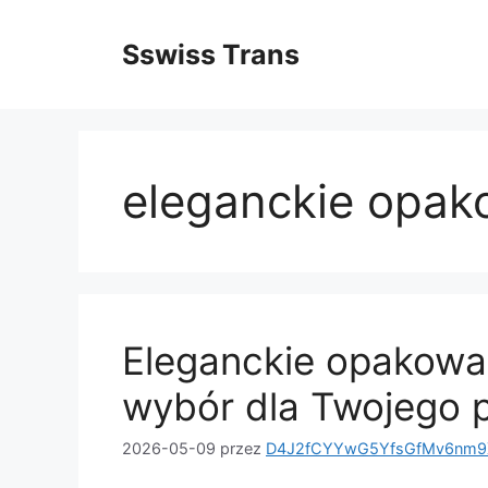
Przejdź
do
Sswiss Trans
treści
eleganckie opak
Eleganckie opakowan
wybór dla Twojego 
2026-05-09
przez
D4J2fCYYwG5YfsGfMv6nm9X