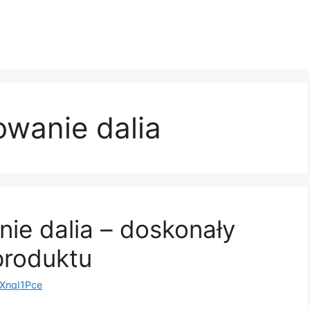
owanie dalia
ie dalia – doskonały
produktu
nqI1Pce