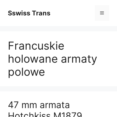
Przejdź
do
Sswiss Trans
Menu
treści
Francuskie
holowane armaty
polowe
47 mm armata
Hotchkiss M1879