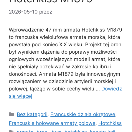
2026-05-10
przez
Wprowadzenie 47 mm armata Hotchkiss M1879
to francuska wielolufowa armata morska, która
powstała pod koniec XIX wieku. Projekt tej broni
był wynikiem dążenia do poprawy możliwości
ogniowych wcześniejszych modeli armat, które
nie spełniały oczekiwań w zakresie kalibru i
donośności. Armata M1879 była innowacyjnym
rozwiązaniem w dziedzinie artylerii morskiej i
polowej, łącząc w sobie cechy wielu …
Dowiedz
się więcej
Kategorie
Bez kategorii
,
Francuskie działa okrętowe
,
Francuskie holowane armaty polowe
,
Hotchkiss
Tagi
armata
,
broni
,
była
,
hotchkiss
,
konstrukcji
,