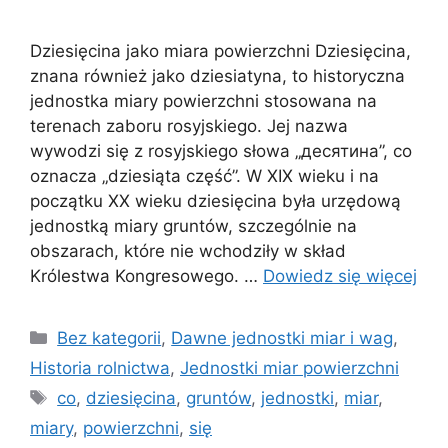
Dziesięcina jako miara powierzchni Dziesięcina,
znana również jako dziesiatyna, to historyczna
jednostka miary powierzchni stosowana na
terenach zaboru rosyjskiego. Jej nazwa
wywodzi się z rosyjskiego słowa „десятина”, co
oznacza „dziesiąta część”. W XIX wieku i na
początku XX wieku dziesięcina była urzędową
jednostką miary gruntów, szczególnie na
obszarach, które nie wchodziły w skład
Królestwa Kongresowego. …
Dowiedz się więcej
Kategorie
Bez kategorii
,
Dawne jednostki miar i wag
,
Historia rolnictwa
,
Jednostki miar powierzchni
Tagi
co
,
dziesięcina
,
gruntów
,
jednostki
,
miar
,
miary
,
powierzchni
,
się