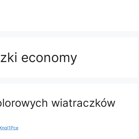
czki economy
lorowych wiatraczków
nqI1Pce