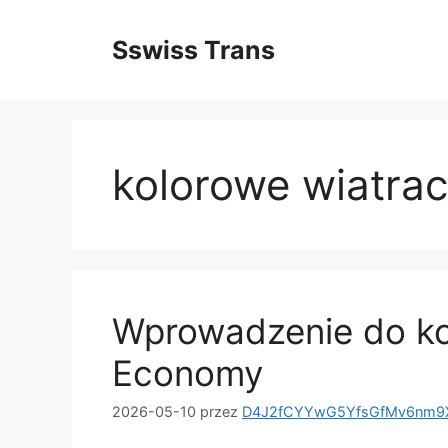
Przejdź
do
Sswiss Trans
treści
kolorowe wiatra
Wprowadzenie do ko
Economy
2026-05-10
przez
D4J2fCYYwG5YfsGfMv6nm9X