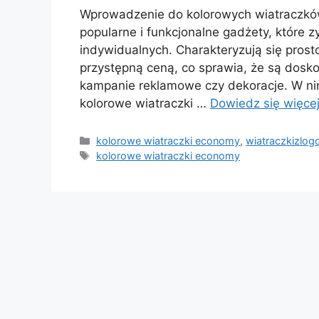
Wprowadzenie do kolorowych wiatraczkó
popularne i funkcjonalne gadżety, które z
indywidualnych. Charakteryzują się pros
przystępną ceną, co sprawia, że są dos
kampanie reklamowe czy dekoracje. W ni
kolorowe wiatraczki …
Dowiedz się więce
Kategorie
kolorowe wiatraczki economy
,
wiatraczkizlogo
Tagi
kolorowe wiatraczki economy