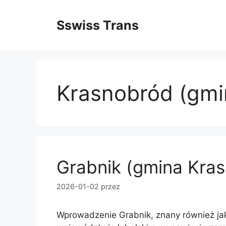
Przejdź
do
Sswiss Trans
treści
Krasnobród (gmi
Grabnik (gmina Kra
2026-01-02
przez
Wprowadzenie Grabnik, znany również jak