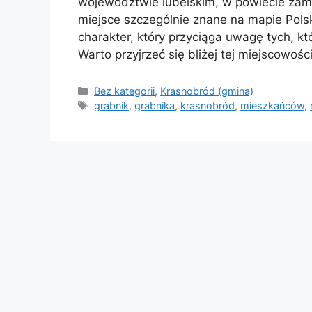
województwie lubelskim, w powiecie zamo
miejsce szczególnie znane na mapie Polsk
charakter, który przyciąga uwagę tych, któ
Warto przyjrzeć się bliżej tej miejscowoś
Kategorie
Bez kategorii
,
Krasnobród (gmina)
Tagi
grabnik
,
grabnika
,
krasnobród
,
mieszkańców
,