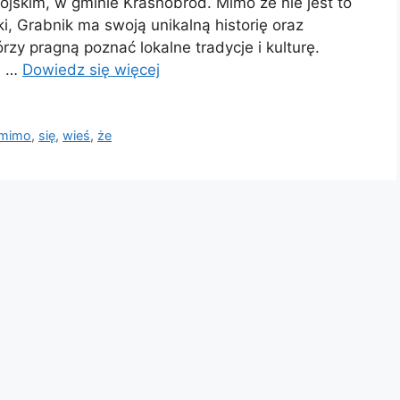
jskim, w gminie Krasnobród. Mimo że nie jest to
i, Grabnik ma swoją unikalną historię oraz
rzy pragną poznać lokalne tradycje i kulturę.
ci …
Dowiedz się więcej
mimo
,
się
,
wieś
,
że