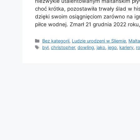
niezwykle utalentowanym maltańskim pływ
choć krótka, pozostawiła trwały ślad w hi
dzięki swoim osiągnięciom zarówno na igrz
piłce wodnej. Zmarł 21 grudnia 2022 rok
Kategorie
Bez kategorii
,
Ludzie urodzeni w Sliemie
,
Malta
Tagi
był
,
christopher
,
dowling
,
jako
,
jego
,
kariery
,
r