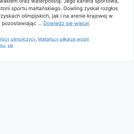
akiem oraz waterpolistą. Jego kariera sportowa,
storii sportu maltańskiego. Dowling zyskał rozgłos
yskach olimpijskich, jak i na arenie krajowej w
u, pozostawiając …
Dowiedz się więcej
ńscy olimpijczycy
,
Maltańscy piłkarze wodni
oku
,
się