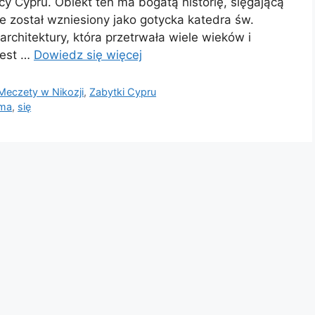
cy Cypru. Obiekt ten ma bogatą historię, sięgającą
e został wzniesiony jako gotycka katedra św.
rchitektury, która przetrwała wiele wieków i
jest …
Dowiedz się więcej
Meczety w Nikozji
,
Zabytki Cypru
ima
,
się