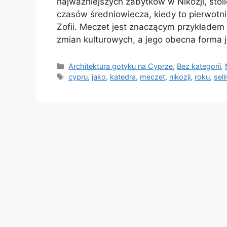
najważniejszych zabytków w Nikozji, stoli
czasów średniowiecza, kiedy to pierwotni
Zofii. Meczet jest znaczącym przykładem a
zmian kulturowych, a jego obecna forma 
Kategorie
Architektura gotyku na Cyprze
,
Bez kategorii
,
Tagi
cypru
,
jako
,
katedra
,
meczet
,
nikozji
,
roku
,
sel