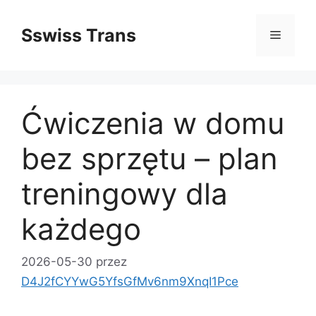
Przejdź
do
Sswiss Trans
Menu
treści
Ćwiczenia w domu
bez sprzętu – plan
treningowy dla
każdego
2026-05-30
przez
D4J2fCYYwG5YfsGfMv6nm9XnqI1Pce