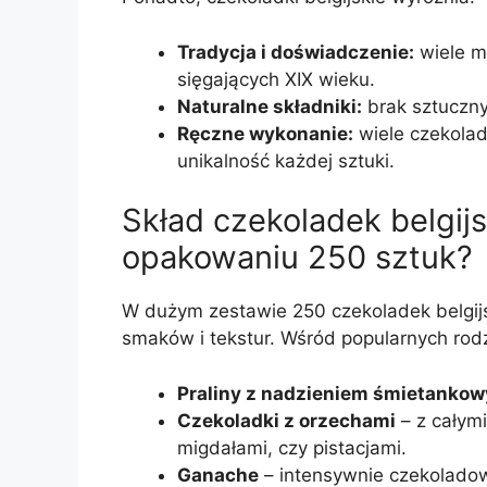
Tradycja i doświadczenie:
wiele m
sięgających XIX wieku.
Naturalne składniki:
brak sztuczn
Ręczne wykonanie:
wiele czekolad
unikalność każdej sztuki.
Skład czekoladek belgij
opakowaniu 250 sztuk?
W dużym zestawie 250 czekoladek belgij
smaków i tekstur. Wśród popularnych rodz
Praliny z nadzieniem śmietanko
Czekoladki z orzechami
– z całym
migdałami, czy pistacjami.
Ganache
– intensywnie czekoladow