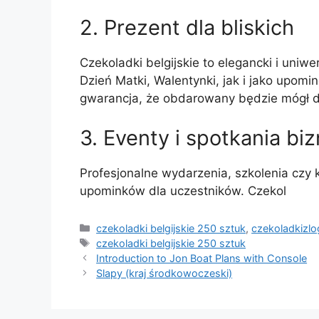
2. Prezent dla bliskich
Czekoladki belgijskie to elegancki i uniw
Dzień Matki, Walentynki, jak i jako upom
gwarancja, że obdarowany będzie mógł dł
3. Eventy i spotkania b
Profesjonalne wydarzenia, szkolenia czy
upominków dla uczestników. Czekol
Kategorie
czekoladki belgijskie 250 sztuk
,
czekoladkizlo
Tagi
czekoladki belgijskie 250 sztuk
Introduction to Jon Boat Plans with Console
Slapy (kraj środkowoczeski)