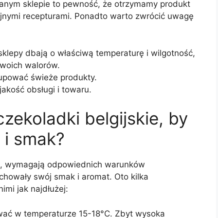
anym sklepie to pewność, że otrzymamy produkt
yjnymi recepturami. Ponadto warto zwrócić uwagę
klepy dbają o właściwą temperaturę i wilgotność,
swoich walorów.
pować świeże produkty.
akość obsługi i towaru.
ekoladki belgijskie, by
 i smak?
ści, wymagają odpowiednich warunków
chowały swój smak i aromat. Oto kilka
imi jak najdłużej:
wać w temperaturze 15-18°C. Zbyt wysoka