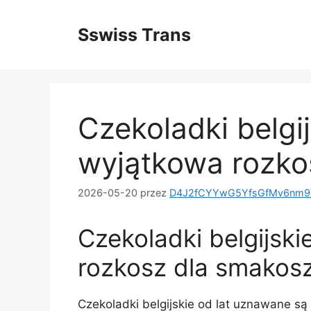
Przejdź
do
Sswiss Trans
treści
Czekoladki belgi
wyjątkowa rozko
2026-05-20
przez
D4J2fCYYwG5YfsGfMv6nm9X
Czekoladki belgijsk
rozkosz dla smakos
Czekoladki belgijskie od lat uznawane są