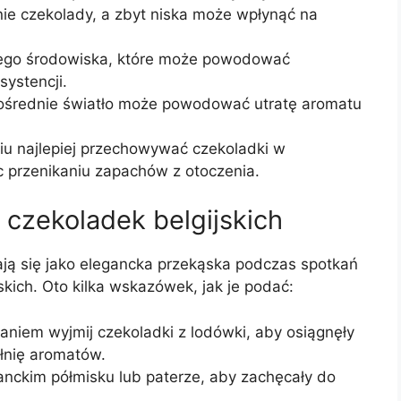
ie czekolady, a zbyt niska może wpłynąć na
nego środowiska, które może powodować
ystencji.
średnie światło może powodować utratę aromatu
iu najlepiej przechowywać czekoladki w
 przenikaniu zapachów z otoczenia.
czekoladek belgijskich
ają się jako elegancka przekąska podczas spotkań
skich. Oto kilka wskazówek, jak je podać:
niem wyjmij czekoladki z lodówki, aby osiągnęły
ełnię aromatów.
anckim półmisku lub paterze, aby zachęcały do