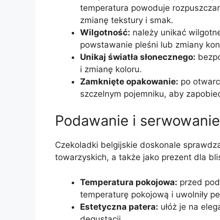
temperatura powoduje rozpuszczan
zmianę tekstury i smak.
Wilgotność:
należy unikać wilgot
powstawanie pleśni lub zmiany kons
Unikaj światła słonecznego:
bezpo
i zmianę koloru.
Zamknięte opakowanie:
po otwarc
szczelnym pojemniku, aby zapobiec
Podawanie i serwowanie 
Czekoladki belgijskie doskonale sprawdz
towarzyskich, a także jako prezent dla bli
Temperatura pokojowa:
przed poda
temperaturę pokojową i uwolniły p
Estetyczna patera:
ułóż je na eleg
degustacji.