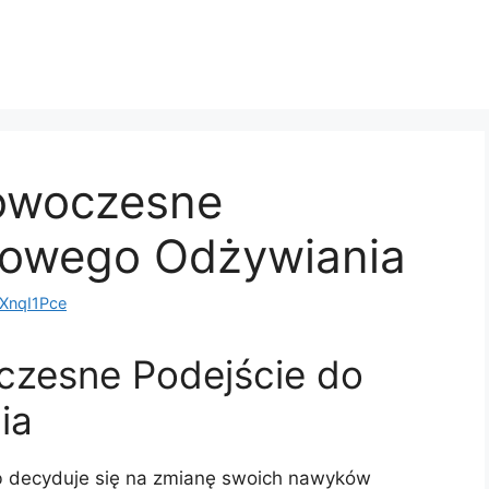
Nowoczesne
rowego Odżywiania
nqI1Pce
czesne Podejście do
ia
ób decyduje się na zmianę swoich nawyków