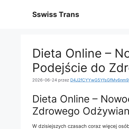
Przejdź
do
Sswiss Trans
treści
Dieta Online – 
Podejście do Zd
2026-06-24
przez
D4J2fCYYwG5YfsGfMv6nm9X
Dieta Online – Nowo
Zdrowego Odżywian
W dzisiejszych czasach coraz więcej os