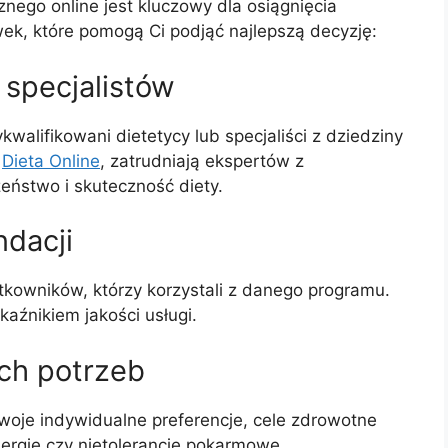
ego online jest kluczowy dla osiągnięcia
k, które pomogą Ci podjąć najlepszą decyzję:
specjalistów
alifikowani dietetycy lub specjaliści z dziedziny
k
Dieta Online
, zatrudniają ekspertów z
ństwo i skuteczność diety.
ndacji
tkowników, którzy korzystali z danego programu.
kaźnikiem jakości usługi.
ch potrzeb
Twoje indywidualne preferencje, cele zdrowotne
alergie czy nietolerancje pokarmowe.