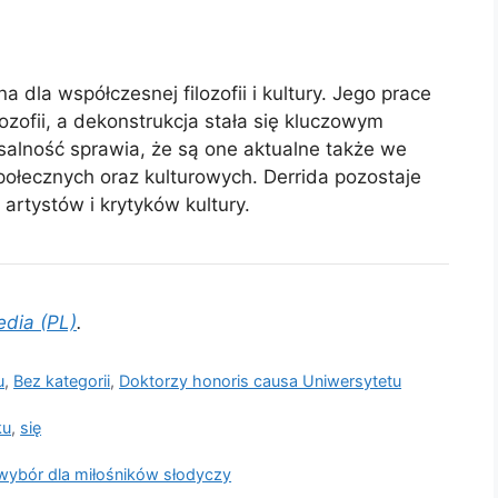
 dla współczesnej filozofii i kultury. Jego prace
ilozofii, a dekonstrukcja stała się kluczowym
rsalność sprawia, że są one aktualne także we
łecznych oraz kulturowych. Derrida pozostaje
, artystów i krytyków kultury.
edia (PL)
.
u
,
Bez kategorii
,
Doktorzy honoris causa Uniwersytetu
ku
,
się
 wybór dla miłośników słodyczy