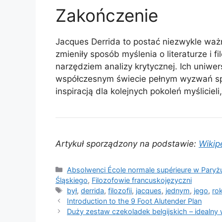
Zakończenie
Jacques Derrida to postać niezwykle ważna
zmieniły sposób myślenia o literaturze i f
narzędziem analizy krytycznej. Ich uniwe
współczesnym świecie pełnym wyzwań spo
inspiracją dla kolejnych pokoleń myślicieli
Artykuł sporządzony na podstawie:
Wikip
Kategorie
Absolwenci École normale supérieure w Paryż
Śląskiego
,
Filozofowie francuskojęzyczni
Tagi
był
,
derrida
,
filozofii
,
jacques
,
jednym
,
jego
,
ro
Introduction to the 9 Foot Alutender Plan
Duży zestaw czekoladek belgijskich – idealny