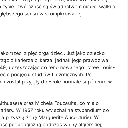
o życie i twórczość są świadectwem ciągłej walki o
e głębszego sensu w skomplikowanej
ako trzeci z pięciorga dzieci. Już jako dziecko
ząc o karierze piłkarza, jednak jego prawdziwą
-1949, uczęszczając do renomowanego Lycée Louis-
ć o podjęciu studiów filozoficznych. Po
 został przyjęty do École normale supérieure w
lthussera oraz Michela Foucaulta, co miało
kariery. W 1957 roku wyjechał na stypendium do
ją przyszłą żonę Marguerite Aucouturier. W
ość pedagogiczną podczas wojny algierskiej,