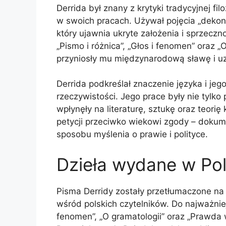
Derrida był znany z krytyki tradycyjnej fi
w swoich pracach. Używał pojęcia „dekonst
który ujawnia ukryte założenia i sprzeczn
„Pismo i różnica”, „Głos i fenomen” oraz 
przyniosły mu międzynarodową sławę i u
Derrida podkreślał znaczenie języka i jego
rzeczywistości. Jego prace były nie tylk
wpłynęły na literaturę, sztukę oraz teorię
petycji przeciwko wiekowi zgody – dokum
sposobu myślenia o prawie i polityce.
Dzieła wydane w Po
Pisma Derridy zostały przetłumaczone na 
wśród polskich czytelników. Do najważniejsz
fenomen”, „O gramatologii” oraz „Prawda w