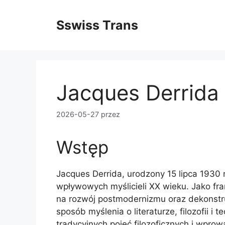
Przejdź
do
Sswiss Trans
treści
Jacques Derrida
2026-05-27
przez
Wstęp
Jacques Derrida, urodzony 15 lipca 1930 ro
wpływowych myślicieli XX wieku. Jako fra
na rozwój postmodernizmu oraz dekonstru
sposób myślenia o literaturze, filozofii i te
tradycyjnych pojęć filozoficznych i wpro