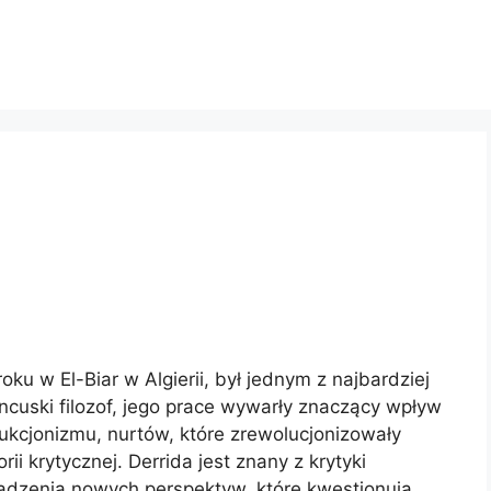
ku w El-Biar w Algierii, był jednym z najbardziej
ncuski filozof, jego prace wywarły znaczący wpływ
kcjonizmu, nurtów, które zrewolucjonizowały
orii krytycznej. Derrida jest znany z krytyki
wadzenia nowych perspektyw, które kwestionują