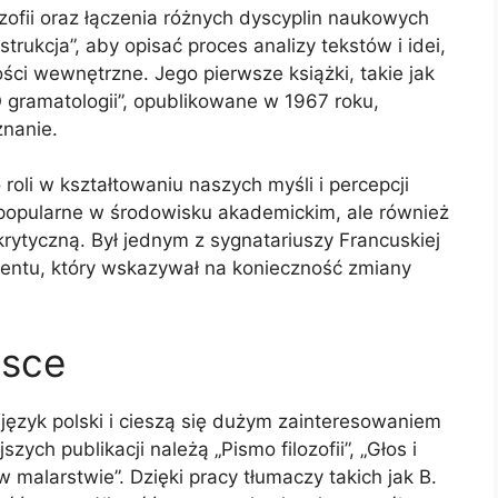
lozofii oraz łączenia różnych dyscyplin naukowych
rukcja”, aby opisać proces analizy tekstów i idei,
ości wewnętrzne. Jego pierwsze książki, takie jak
„O gramatologii”, opublikowane w 1967 roku,
znanie.
 roli w kształtowaniu naszych myśli i percepcji
o popularne w środowisku akademickim, ale również
 krytyczną. Był jednym z sygnatariuszy Francuskiej
entu, który wskazywał na konieczność zmiany
lsce
język polski i cieszą się dużym zainteresowaniem
ych publikacji należą „Pismo filozofii”, „Głos i
 malarstwie”. Dzięki pracy tłumaczy takich jak B.