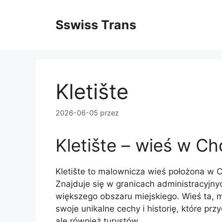
Przejdź
do
Sswiss Trans
treści
Kletište
2026-06-05
przez
Kletište – wieś w Ch
Kletište to malownicza wieś położona w C
Znajduje się w granicach administracyjnyc
większego obszaru miejskiego. Wieś ta, m
swoje unikalne cechy i historię, które pr
ale również turystów.