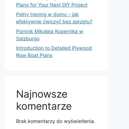
Plans for Your Next DIY Project
Pełny trening w domu – jak
efektywnie ćwiczyć bez sprzętu?
Pomnik Mikołaja Kopernika w
Salzburgu
Introduction to Detailed Plywood
Row Boat Plans
Najnowsze
komentarze
Brak komentarzy do wyświetlenia.