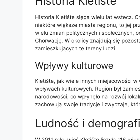
Historia Kletište
Historia Kletište sięga wielu lat wstecz. C
niektóre większe miasta regionu, to jej p
wielu zmian politycznych i społecznych,
Chorwację. W okolicy znajdują się pozost
zamieszkujących te tereny ludzi.
Wpływy kulturowe
Kletište, jak wiele innych miejscowości 
wpływach kulturowych. Region był zamies
narodowości, co wpłynęło na rozwój lokaln
zachowują swoje tradycje i zwyczaje, któ
Ludność i demograf
W 2011 roku wieś Kletište liczyła 116 mi