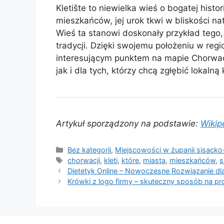
Kletište to niewielka wieś o bogatej histo
mieszkańców, jej urok tkwi w bliskości nat
Wieś ta stanowi doskonały przykład tego,
tradycji. Dzięki swojemu położeniu w reg
interesującym punktem na mapie Chorwac
jak i dla tych, którzy chcą zgłębić lokalną 
Artykuł sporządzony na podstawie:
Wikip
Kategorie
Bez kategorii
,
Miejscowości w żupanii sisacko
Tagi
chorwacji
,
kleti
,
które
,
miasta
,
mieszkańców
,
s
Dietetyk Online – Nowoczesne Rozwiązanie d
Krówki z logo firmy – skuteczny sposób na p