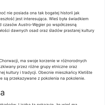
hoć nie posiada ona tak bogatej historii jak
rzeszłość jest interesująca. Wieś była świadkiem
 od czasów Austro-Węgier po współczesną
ałości dawnych osad oraz śladów prastarej kultury
w Chorwacji, ma swoje korzenie w różnorodnych
zkiwany przez różne grupy etniczne oraz
ej kultury i tradycji. Obecnie mieszkańcy Kletište
re są przekazywane z pokolenia na pokolenie.
ia
eszkańców. Liczba ta pokazuje, że wieś ma