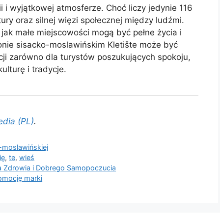
rii i wyjątkowej atmosferze. Choć liczy jedynie 116
ury oraz silnej więzi społecznej między ludźmi.
 jak małe miejscowości mogą być pełne życia i
ionie sisacko-moslawińskim Kletište może być
ji zarówno dla turystów poszukujących spokoju,
kulturę i tradycje.
edia (PL)
.
-moslawińskiej
ię
,
te
,
wieś
la Zdrowia i Dobrego Samopoczucia
romocję marki