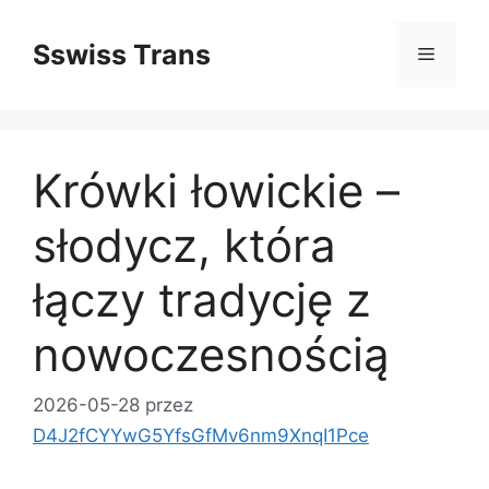
Przejdź
do
Sswiss Trans
Menu
treści
Krówki łowickie –
słodycz, która
łączy tradycję z
nowoczesnością
2026-05-28
przez
D4J2fCYYwG5YfsGfMv6nm9XnqI1Pce