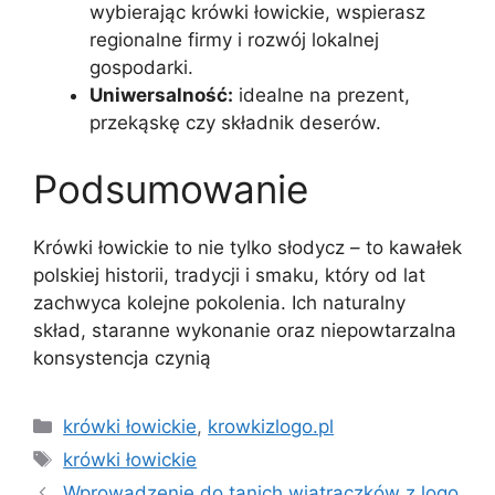
wybierając krówki łowickie, wspierasz
regionalne firmy i rozwój lokalnej
gospodarki.
Uniwersalność:
idealne na prezent,
przekąskę czy składnik deserów.
Podsumowanie
Krówki łowickie to nie tylko słodycz – to kawałek
polskiej historii, tradycji i smaku, który od lat
zachwyca kolejne pokolenia. Ich naturalny
skład, staranne wykonanie oraz niepowtarzalna
konsystencja czynią
Kategorie
krówki łowickie
,
krowkizlogo.pl
Tagi
krówki łowickie
Wprowadzenie do tanich wiatraczków z logo