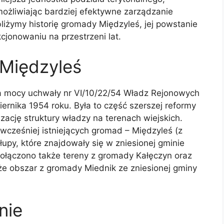
możliwiając bardziej efektywne zarządzanie
liżymy historię gromady Międzyleś, jej powstanie
kcjonowaniu na przestrzeni lat.
Międzyleś
a mocy uchwały nr VI/10/22/54 Władz Rejonowych
rnika 1954 roku. Była to część szerszej reformy
izację struktury władzy na terenach wiejskich.
cześniej istniejących gromad – Międzyleś (z
łupy, które znajdowały się w zniesionej gminie
łączono także tereny z gromady Kałęczyn oraz
że obszar z gromady Miednik ze zniesionej gminy
nie