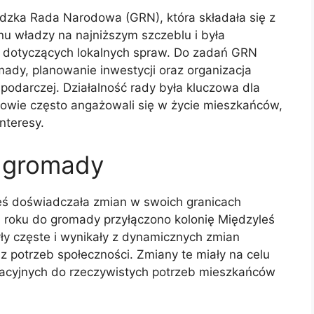
dzka Rada Narodowa (GRN), która składała się z
anu władzy na najniższym szczeblu i była
 dotyczących lokalnych spraw. Do zadań GRN
mady, planowanie inwestycji oraz organizacja
spodarczej. Działalność rady była kluczowa dla
onkowie często angażowali się w życie mieszkańców,
interesy.
 gromady
ś doświadczała zmian w swoich granicach
6 roku do gromady przyłączono kolonię Międzyleś
y częste i wynikały z dynamicznych zmian
raz potrzeb społeczności. Zmiany te miały na celu
racyjnych do rzeczywistych potrzeb mieszkańców