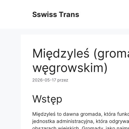
Przejdź
do
Sswiss Trans
treści
Międzyleś (grom
węgrowskim)
2026-05-17
przez
Wstęp
Międzyleś to dawna gromada, która funkc
jednostka administracyjna, która odgrywał
obszarach wiejskich. Gromady, jako najmn