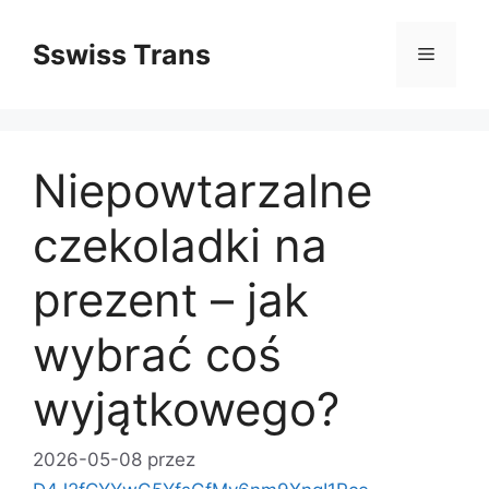
Przejdź
do
Sswiss Trans
Menu
treści
Niepowtarzalne
czekoladki na
prezent – jak
wybrać coś
wyjątkowego?
2026-05-08
przez