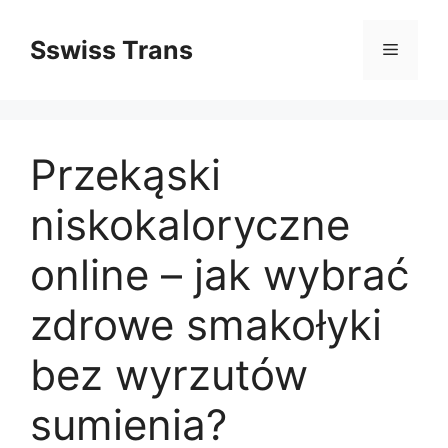
Przejdź
do
Sswiss Trans
Menu
treści
Przekąski
niskokaloryczne
online – jak wybrać
zdrowe smakołyki
bez wyrzutów
sumienia?