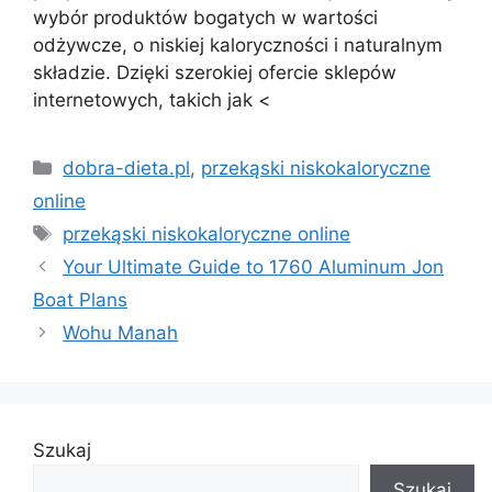
wybór produktów bogatych w wartości
odżywcze, o niskiej kaloryczności i naturalnym
składzie. Dzięki szerokiej ofercie sklepów
internetowych, takich jak <
Kategorie
dobra-dieta.pl
,
przekąski niskokaloryczne
online
Tagi
przekąski niskokaloryczne online
Your Ultimate Guide to 1760 Aluminum Jon
Boat Plans
Wohu Manah
Szukaj
Szukaj