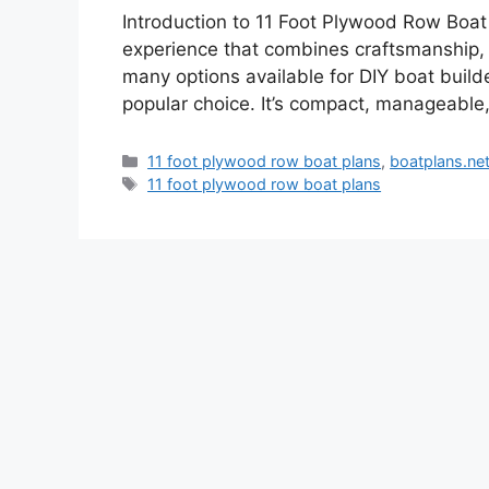
Introduction to 11 Foot Plywood Row Boat
experience that combines craftsmanship, 
many options available for DIY boat build
popular choice. It’s compact, manageable,
Kategorie
11 foot plywood row boat plans
,
boatplans.ne
Tagi
11 foot plywood row boat plans