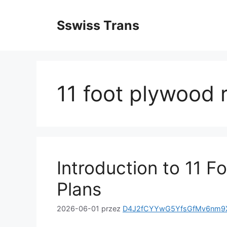
Przejdź
do
Sswiss Trans
treści
11 foot plywood 
Introduction to 11 
Plans
2026-06-01
przez
D4J2fCYYwG5YfsGfMv6nm9X