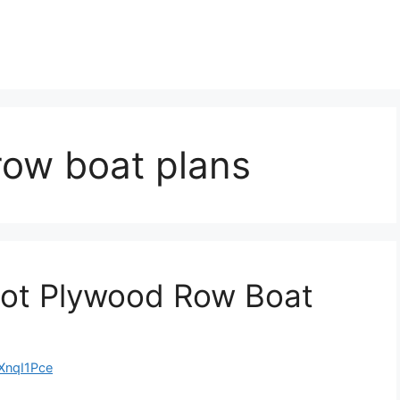
row boat plans
Foot Plywood Row Boat
nqI1Pce