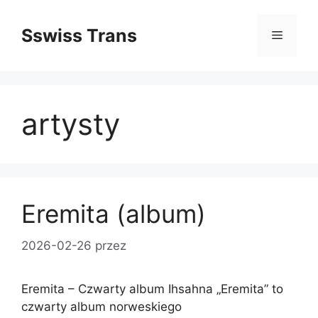
Przejdź
do
Sswiss Trans
Menu
treści
artysty
Eremita (album)
2026-02-26
przez
Eremita – Czwarty album Ihsahna „Eremita” to
czwarty album norweskiego