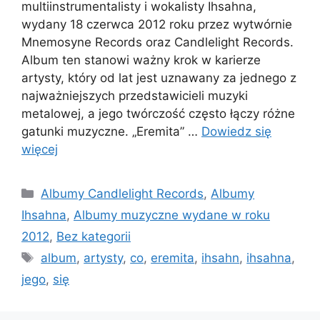
multiinstrumentalisty i wokalisty Ihsahna,
wydany 18 czerwca 2012 roku przez wytwórnie
Mnemosyne Records oraz Candlelight Records.
Album ten stanowi ważny krok w karierze
artysty, który od lat jest uznawany za jednego z
najważniejszych przedstawicieli muzyki
metalowej, a jego twórczość często łączy różne
gatunki muzyczne. „Eremita” …
Dowiedz się
więcej
Kategorie
Albumy Candlelight Records
,
Albumy
Ihsahna
,
Albumy muzyczne wydane w roku
2012
,
Bez kategorii
Tagi
album
,
artysty
,
co
,
eremita
,
ihsahn
,
ihsahna
,
jego
,
się