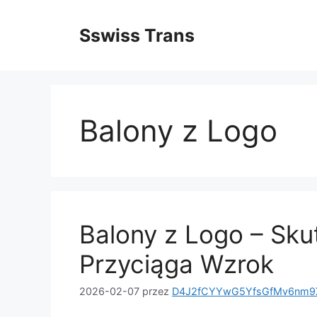
Przejdź
do
Sswiss Trans
treści
Balony z Logo
Balony z Logo – Sku
Przyciąga Wzrok
2026-02-07
przez
D4J2fCYYwG5YfsGfMv6nm9X