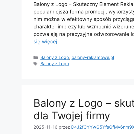
Balony z Logo – Skuteczny Element Reklam
popularniejsza forma promocji, wykorzysty
nim można w efektowny sposób przyciągn
charakter imprezy lub wzmocnić wizerune
pozwalają na precyzyjne odwzorowanie lo
się więcej
Kategorie
Balony z Logo
,
balony-reklamowe.pl
Tagi
Balony z Logo
Balony z Logo – sku
dla Twojej firmy
2025-11-16
przez
D4J2fCYYwG5YfsGfMv6nm9X