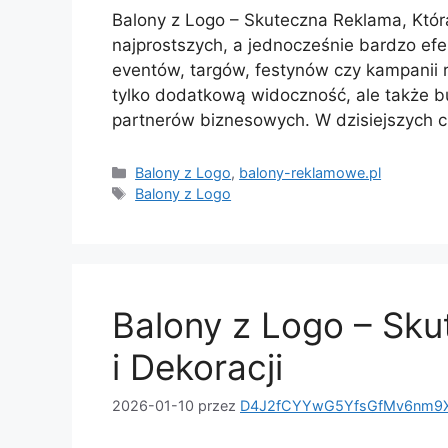
Balony z Logo – Skuteczna Reklama, Która
najprostszych, a jednocześnie bardzo e
eventów, targów, festynów czy kampanii r
tylko dodatkową widoczność, ale także b
partnerów biznesowych. W dzisiejszych 
Kategorie
Balony z Logo
,
balony-reklamowe.pl
Tagi
Balony z Logo
Balony z Logo – Sk
i Dekoracji
2026-01-10
przez
D4J2fCYYwG5YfsGfMv6nm9X