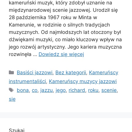
kameruński muzyk, który zdobył uznanie na
międzynarodowej scenie jazzowej. Urodził się
28 października 1967 roku w Minta w
Kamerunie, w rodzinie o silnych tradycjach
muzycznych. Od najmłodszych lat otoczony był
dźwiękami muzyki, co miało kluczowy wpływ na
jego rozwój artystyczny. Jego kariera muzyczna
rozwinęła …
Dowiedz się więcej
Kategorie
Basiści jazzowi
,
Bez kategorii
,
Kameruńscy
instrumentaliści
,
Kameruńscy muzycy jazzowi
Tagi
bona
,
co
,
jazzu
,
jego
,
richard
,
roku
,
scenie
,
się
Szukaj