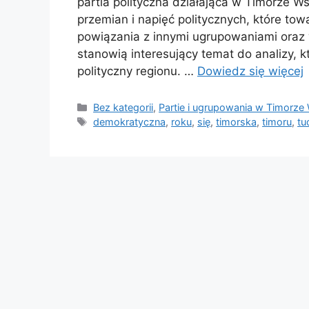
partia polityczna działająca w Timorze 
przemian i napięć politycznych, które towa
powiązania z innymi ugrupowaniami oraz
stanowią interesujący temat do analizy, 
polityczny regionu. …
Dowiedz się więcej
Kategorie
Bez kategorii
,
Partie i ugrupowania w Timorz
Tagi
demokratyczna
,
roku
,
się
,
timorska
,
timoru
,
tu