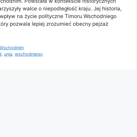
Wschodnim. Powstała w kontekście historycznych
rzyszyły walce o niepodległość kraju. Jej historia,
 wpływ na życie polityczne Timoru Wschodniego
który pozwala lepiej zrozumieć obecny pejzaż
e Wschodnim
d
,
unia
,
wschodniego