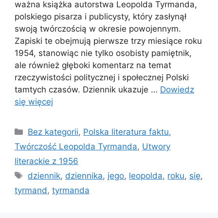
ważna książka autorstwa Leopolda Tyrmanda,
polskiego pisarza i publicysty, który zasłynął
swoją twórczością w okresie powojennym.
Zapiski te obejmują pierwsze trzy miesiące roku
1954, stanowiąc nie tylko osobisty pamiętnik,
ale również głęboki komentarz na temat
rzeczywistości politycznej i społecznej Polski
tamtych czasów. Dziennik ukazuje …
Dowiedz
się więcej
Kategorie
Bez kategorii
,
Polska literatura faktu
,
Twórczość Leopolda Tyrmanda
,
Utwory
literackie z 1956
Tagi
dziennik
,
dziennika
,
jego
,
leopolda
,
roku
,
się
,
tyrmand
,
tyrmanda