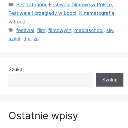
Kategorie
Bez kategorii
,
Festiwale filmowe w Polsce
,
Festiwale i przeglądy w Łodzi
,
Kinematografia
w Łodzi
Tagi
festiwal
,
film
,
filmowych
,
mediaschool
,
się
,
szkół
,
the
,
za
Szukaj
Szukaj
Ostatnie wpisy