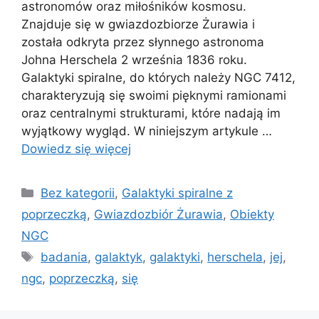
astronomów oraz miłośników kosmosu.
Znajduje się w gwiazdozbiorze Żurawia i
została odkryta przez słynnego astronoma
Johna Herschela 2 września 1836 roku.
Galaktyki spiralne, do których należy NGC 7412,
charakteryzują się swoimi pięknymi ramionami
oraz centralnymi strukturami, które nadają im
wyjątkowy wygląd. W niniejszym artykule …
Dowiedz się więcej
Kategorie
Bez kategorii
,
Galaktyki spiralne z
poprzeczką
,
Gwiazdozbiór Żurawia
,
Obiekty
NGC
Tagi
badania
,
galaktyk
,
galaktyki
,
herschela
,
jej
,
ngc
,
poprzeczką
,
się