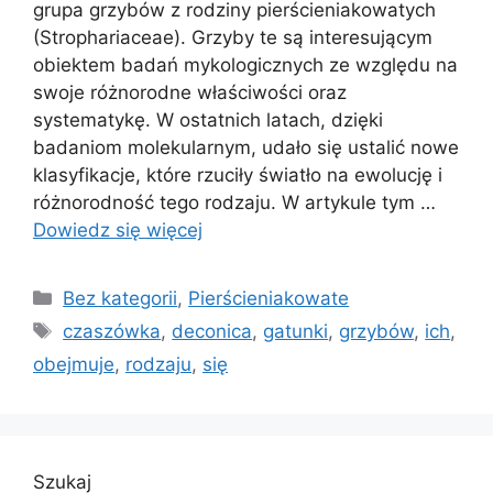
grupa grzybów z rodziny pierścieniakowatych
(Strophariaceae). Grzyby te są interesującym
obiektem badań mykologicznych ze względu na
swoje różnorodne właściwości oraz
systematykę. W ostatnich latach, dzięki
badaniom molekularnym, udało się ustalić nowe
klasyfikacje, które rzuciły światło na ewolucję i
różnorodność tego rodzaju. W artykule tym …
Dowiedz się więcej
Kategorie
Bez kategorii
,
Pierścieniakowate
Tagi
czaszówka
,
deconica
,
gatunki
,
grzybów
,
ich
,
obejmuje
,
rodzaju
,
się
Szukaj