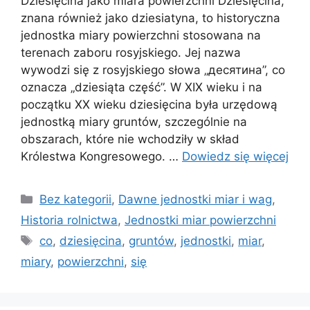
Dziesięcina jako miara powierzchni Dziesięcina,
znana również jako dziesiatyna, to historyczna
jednostka miary powierzchni stosowana na
terenach zaboru rosyjskiego. Jej nazwa
wywodzi się z rosyjskiego słowa „десятина”, co
oznacza „dziesiąta część”. W XIX wieku i na
początku XX wieku dziesięcina była urzędową
jednostką miary gruntów, szczególnie na
obszarach, które nie wchodziły w skład
Królestwa Kongresowego. …
Dowiedz się więcej
Kategorie
Bez kategorii
,
Dawne jednostki miar i wag
,
Historia rolnictwa
,
Jednostki miar powierzchni
Tagi
co
,
dziesięcina
,
gruntów
,
jednostki
,
miar
,
miary
,
powierzchni
,
się