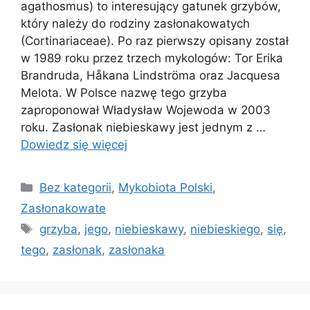
agathosmus) to interesujący gatunek grzybów,
który należy do rodziny zasłonakowatych
(Cortinariaceae). Po raz pierwszy opisany został
w 1989 roku przez trzech mykologów: Tor Erika
Brandruda, Håkana Lindströma oraz Jacquesa
Melota. W Polsce nazwę tego grzyba
zaproponował Władysław Wojewoda w 2003
roku. Zasłonak niebieskawy jest jednym z …
Dowiedz się więcej
Kategorie
Bez kategorii
,
Mykobiota Polski
,
Zasłonakowate
Tagi
grzyba
,
jego
,
niebieskawy
,
niebieskiego
,
się
,
tego
,
zasłonak
,
zasłonaka