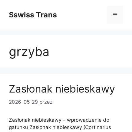
Przejdź
do
Sswiss Trans
Menu
treści
grzyba
Zasłonak niebieskawy
2026-05-29
przez
Zasłonak niebieskawy – wprowadzenie do
gatunku Zasłonak niebieskawy (Cortinarius