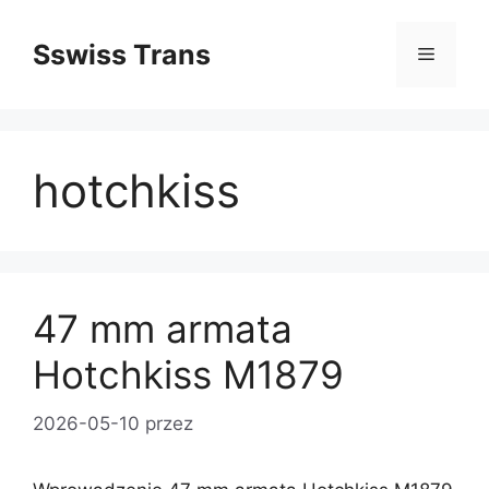
Przejdź
do
Sswiss Trans
Menu
treści
hotchkiss
47 mm armata
Hotchkiss M1879
2026-05-10
przez