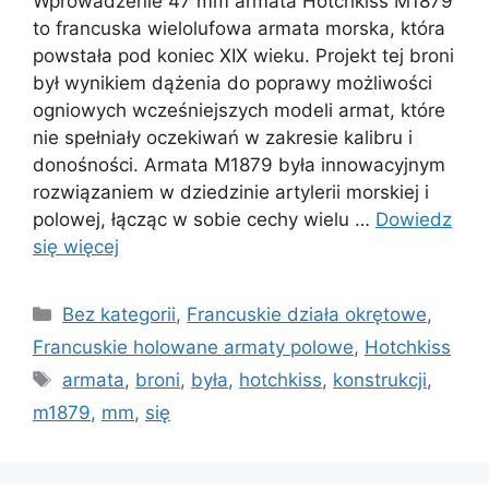
Wprowadzenie 47 mm armata Hotchkiss M1879
to francuska wielolufowa armata morska, która
powstała pod koniec XIX wieku. Projekt tej broni
był wynikiem dążenia do poprawy możliwości
ogniowych wcześniejszych modeli armat, które
nie spełniały oczekiwań w zakresie kalibru i
donośności. Armata M1879 była innowacyjnym
rozwiązaniem w dziedzinie artylerii morskiej i
polowej, łącząc w sobie cechy wielu …
Dowiedz
się więcej
Kategorie
Bez kategorii
,
Francuskie działa okrętowe
,
Francuskie holowane armaty polowe
,
Hotchkiss
Tagi
armata
,
broni
,
była
,
hotchkiss
,
konstrukcji
,
m1879
,
mm
,
się