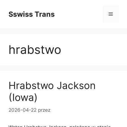
Przejdź
do
Sswiss Trans
Menu
treści
hrabstwo
Hrabstwo Jackson
(Iowa)
2026-04-22
przez