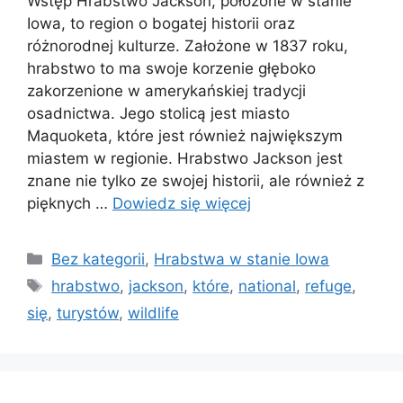
Wstęp Hrabstwo Jackson, położone w stanie
Iowa, to region o bogatej historii oraz
różnorodnej kulturze. Założone w 1837 roku,
hrabstwo to ma swoje korzenie głęboko
zakorzenione w amerykańskiej tradycji
osadnictwa. Jego stolicą jest miasto
Maquoketa, które jest również największym
miastem w regionie. Hrabstwo Jackson jest
znane nie tylko ze swojej historii, ale również z
pięknych …
Dowiedz się więcej
Kategorie
Bez kategorii
,
Hrabstwa w stanie Iowa
Tagi
hrabstwo
,
jackson
,
które
,
national
,
refuge
,
się
,
turystów
,
wildlife