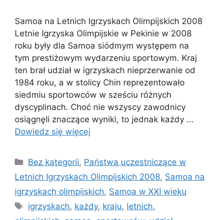
Samoa na Letnich Igrzyskach Olimpijskich 2008
Letnie Igrzyska Olimpijskie w Pekinie w 2008
roku były dla Samoa siódmym występem na
tym prestiżowym wydarzeniu sportowym. Kraj
ten brał udział w igrzyskach nieprzerwanie od
1984 roku, a w stolicy Chin reprezentowało
siedmiu sportowców w sześciu różnych
dyscyplinach. Choć nie wszyscy zawodnicy
osiągnęli znaczące wyniki, to jednak każdy …
Dowiedz się więcej
Kategorie
Bez kategorii
,
Państwa uczestniczące w
Letnich Igrzyskach Olimpijskich 2008
,
Samoa na
igrzyskach olimpijskich
,
Samoa w XXI wieku
Tagi
igrzyskach
,
każdy
,
kraju
,
letnich
,