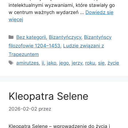
intelektualnymi wyzwaniami, które stawiały go
w centrum ważnych wydarzeń …
Dowiedz się
więcej
Kategorie
Bez kategorii
,
Bizantyńczycy
,
Bizantyńscy
filozofowie 1204–1453
,
Ludzie związani z
Trapezuntem
Tagi
amirutzes
,
ii
,
jako
,
jego
,
jerzy
,
roku
,
się
,
życie
Kleopatra Selene
2026-02-02
przez
Kleopatra Selene – wprowadzenie do życia i