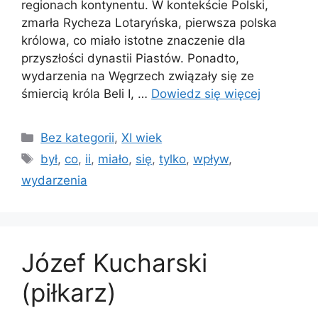
regionach kontynentu. W kontekście Polski,
zmarła Rycheza Lotaryńska, pierwsza polska
królowa, co miało istotne znaczenie dla
przyszłości dynastii Piastów. Ponadto,
wydarzenia na Węgrzech związały się ze
śmiercią króla Beli I, …
Dowiedz się więcej
Kategorie
Bez kategorii
,
XI wiek
Tagi
był
,
co
,
ii
,
miało
,
się
,
tylko
,
wpływ
,
wydarzenia
Józef Kucharski
(piłkarz)