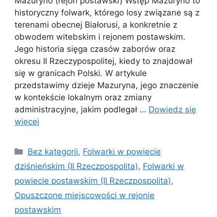
Mazuryno (rejon postawski) Wstęp Mazuryno to
historyczny folwark, którego losy związane są z
terenami obecnej Białorusi, a konkretnie z
obwodem witebskim i rejonem postawskim.
Jego historia sięga czasów zaborów oraz
okresu II Rzeczypospolitej, kiedy to znajdował
się w granicach Polski. W artykule
przedstawimy dzieje Mazuryna, jego znaczenie
w kontekście lokalnym oraz zmiany
administracyjne, jakim podlegał …
Dowiedz się
więcej
Kategorie
Bez kategorii
,
Folwarki w powiecie
dziśnieńskim (II Rzeczpospolita)
,
Folwarki w
powiecie postawskim (II Rzeczpospolita)
,
Opuszczone miejscowości w rejonie
postawskim