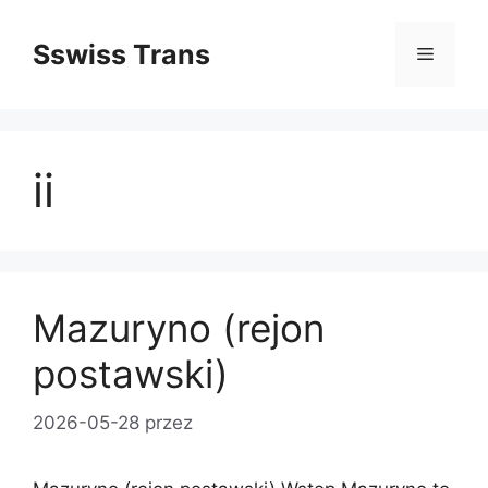
Przejdź
do
Sswiss Trans
Menu
treści
ii
Mazuryno (rejon
postawski)
2026-05-28
przez