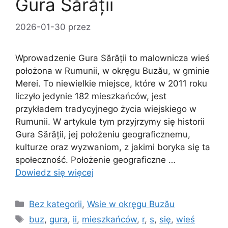
Gura Sărății
2026-01-30
przez
Wprowadzenie Gura Sărății to malownicza wieś
położona w Rumunii, w okręgu Buzău, w gminie
Merei. To niewielkie miejsce, które w 2011 roku
liczyło jedynie 182 mieszkańców, jest
przykładem tradycyjnego życia wiejskiego w
Rumunii. W artykule tym przyjrzymy się historii
Gura Sărății, jej położeniu geograficznemu,
kulturze oraz wyzwaniom, z jakimi boryka się ta
społeczność. Położenie geograficzne …
Dowiedz się więcej
Kategorie
Bez kategorii
,
Wsie w okręgu Buzău
Tagi
buz
,
gura
,
ii
,
mieszkańców
,
r
,
s
,
się
,
wieś