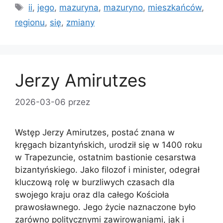
Tagi
ii
,
jego
,
mazuryna
,
mazuryno
,
mieszkańców
,
regionu
,
się
,
zmiany
Jerzy Amirutzes
2026-03-06
przez
Wstęp Jerzy Amirutzes, postać znana w
kręgach bizantyńskich, urodził się w 1400 roku
w Trapezuncie, ostatnim bastionie cesarstwa
bizantyńskiego. Jako filozof i minister, odegrał
kluczową rolę w burzliwych czasach dla
swojego kraju oraz dla całego Kościoła
prawosławnego. Jego życie naznaczone było
zarówno politycznymi zawirowaniami, jak i