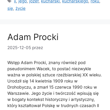
ii
,
jego
,
józef
,
kucharski
,
kucharskiego
,
roku
,
się
,
życie
Adam Procki
2025-12-05
przez
Wstęp Adam Procki, znany również pod
pseudonimem Wacek, to postać niezwykle
ważna w polskiej sztuce rzeźbiarskiej XX wieku.
Urodził się 14 kwietnia 1909 roku w
Drohobyczu, a zmarł 15 czerwca 1990 roku w
Warszawie. Jego życie i twórczość wpisują się
w bogaty kontekst historyczny i artystyczny,
który kształtował Polskę w trudnych czasach II