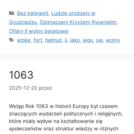
Kategorie
Bez kategorii
,
Ludzie urodzeni w
Grudziądzu
,
Odznaczeni Krzyżem Rycerskim
,
Ofiary II wojny światowej
Tagi
arpke
,
fort
,
helmut
,
ii
,
jako
,
jego
,
się
,
wojny
1063
2025-12-20
przez
Wstęp Rok 1063 w historii Europy był czasem
znaczących wydarzeń politycznych i religijnych,
które miały wpływ na kształtowanie się
społeczeństw oraz struktur władzy w różnych