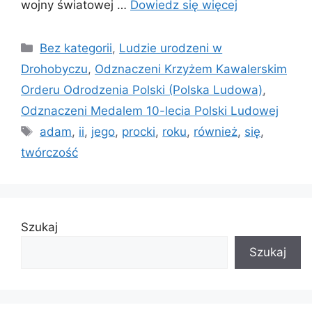
wojny światowej …
Dowiedz się więcej
Kategorie
Bez kategorii
,
Ludzie urodzeni w
Drohobyczu
,
Odznaczeni Krzyżem Kawalerskim
Orderu Odrodzenia Polski (Polska Ludowa)
,
Odznaczeni Medalem 10-lecia Polski Ludowej
Tagi
adam
,
ii
,
jego
,
procki
,
roku
,
również
,
się
,
twórczość
Szukaj
Szukaj