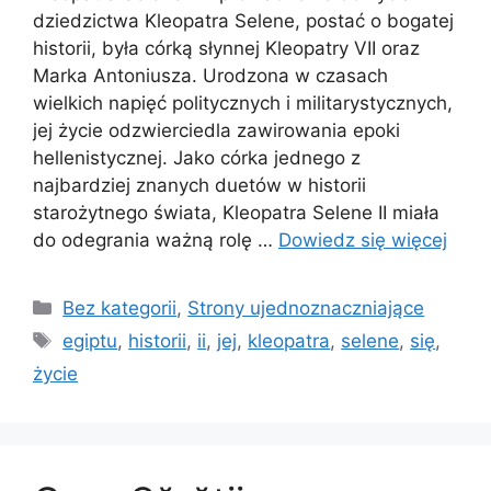
dziedzictwa Kleopatra Selene, postać o bogatej
historii, była córką słynnej Kleopatry VII oraz
Marka Antoniusza. Urodzona w czasach
wielkich napięć politycznych i militarystycznych,
jej życie odzwierciedla zawirowania epoki
hellenistycznej. Jako córka jednego z
najbardziej znanych duetów w historii
starożytnego świata, Kleopatra Selene II miała
do odegrania ważną rolę …
Dowiedz się więcej
Kategorie
Bez kategorii
,
Strony ujednoznaczniające
Tagi
egiptu
,
historii
,
ii
,
jej
,
kleopatra
,
selene
,
się
,
życie