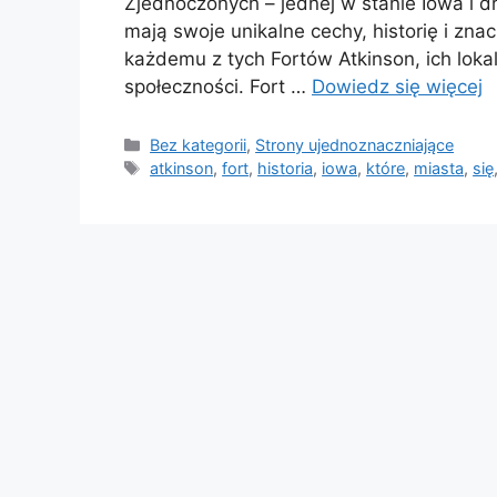
Zjednoczonych – jednej w stanie Iowa i d
mają swoje unikalne cechy, historię i znac
każdemu z tych Fortów Atkinson, ich lokali
społeczności. Fort …
Dowiedz się więcej
Kategorie
Bez kategorii
,
Strony ujednoznaczniające
Tagi
atkinson
,
fort
,
historia
,
iowa
,
które
,
miasta
,
się