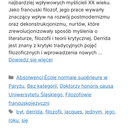
najbardziej wpływowych myślicieli XX wieku.
Jako francuski filozof, jego prace wywarły
znaczący wpływ na rozwój postmodernizmu
oraz dekonstrukcjonizmu, nurtów, które
zrewolucjonizowały sposób myślenia o
literaturze, filozofii i teorii krytycznej. Derrida
jest znany z krytyki tradycyjnych pojęć
filozoficznych i wprowadzenia nowych …
Dowiedz się więcej
Kategorie
Absolwenci École normale supérieure w
Paryżu
,
Bez kategorii
,
Doktorzy honoris causa
Uniwersytetu Śląskiego
,
Filozofowie
francuskojęzyczni
Tagi
był
,
derrida
,
filozofii
,
jacques
,
jednym
,
jego
,
roku
,
się