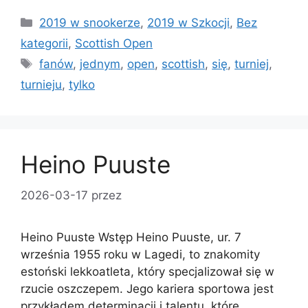
Kategorie
2019 w snookerze
,
2019 w Szkocji
,
Bez
kategorii
,
Scottish Open
Tagi
fanów
,
jednym
,
open
,
scottish
,
się
,
turniej
,
turnieju
,
tylko
Heino Puuste
2026-03-17
przez
Heino Puuste Wstęp Heino Puuste, ur. 7
września 1955 roku w Lagedi, to znakomity
estoński lekkoatleta, który specjalizował się w
rzucie oszczepem. Jego kariera sportowa jest
przykładem determinacji i talentu, które