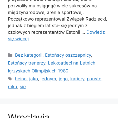
pozwoliły mu osiągnąć wiele sukcesów na
międzynarodowej arenie sportowej.
Początkowo reprezentował Związek Radziecki,
jednak z biegiem lat stał się jednym z
czołowych reprezentantów Estonii …
Dowiedz
się więcej
Kategorie
Bez kategorii
,
Estońscy oszczepnicy
,
Estońscy trenerzy
,
Lekkoatleci na Letnich
Igrzyskach Olimpijskich 1980
Tagi
heino
,
jako
,
jednym
,
jego
,
kariery
,
puuste
,
roku
,
się
Wroclavia