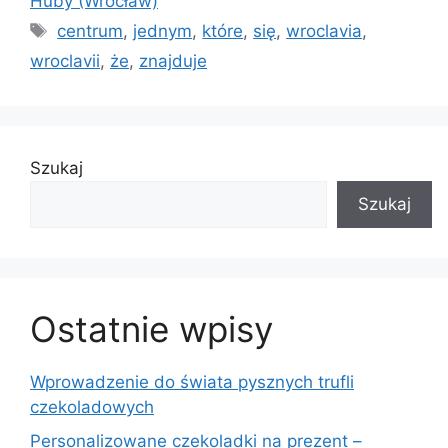
Huby (Wrocław)
Tagi
centrum
,
jednym
,
które
,
się
,
wroclavia
,
wroclavii
,
że
,
znajduje
Szukaj
Szukaj
Ostatnie wpisy
Wprowadzenie do świata pysznych trufli
czekoladowych
Personalizowane czekoladki na prezent –