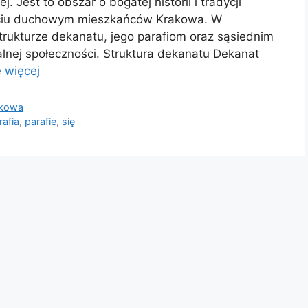
. Jest to obszar o bogatej historii i tradycji
w życiu duchowym mieszkańców Krakowa. W
 strukturze dekanatu, jego parafiom oraz sąsiednim
lnej społeczności. Struktura dekanatu Dekanat
 więcej
akowa
rafia
,
parafie
,
się