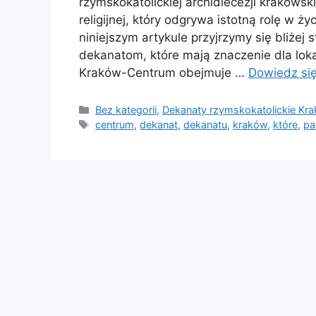
rzymskokatolickiej archidiecezji krakowskiej
religijnej, który odgrywa istotną rolę 
niniejszym artykule przyjrzymy się bliżej
dekanatom, które mają znaczenie dla loka
Kraków-Centrum obejmuje …
Dowiedz się
Kategorie
Bez kategorii
,
Dekanaty rzymskokatolickie Kr
Tagi
centrum
,
dekanat
,
dekanatu
,
kraków
,
które
,
pa