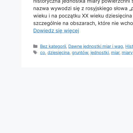
historyczna jednostka miary powierzchni 
nazwa wywodzi się z rosyjskiego słowa „д
wieku i na początku XX wieku dziesięcin
szczególnie na obszarach, które nie wch
Dowiedz się więcej
Kategorie
Bez kategorii
,
Dawne jednostki miar i wag
,
His
Tagi
co
,
dziesięcina
,
gruntów
,
jednostki
,
miar
,
miary