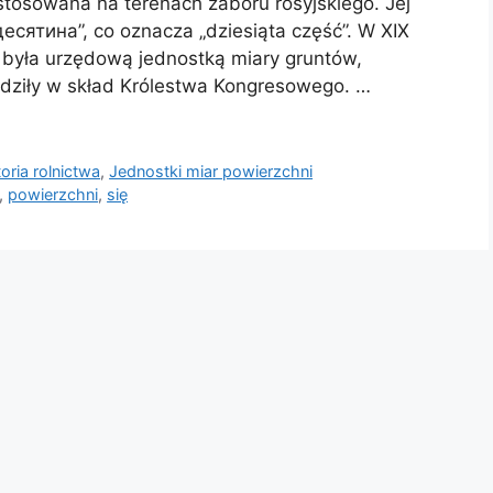
stosowana na terenach zaboru rosyjskiego. Jej
есятина”, co oznacza „dziesiąta część”. W XIX
a była urzędową jednostką miary gruntów,
odziły w skład Królestwa Kongresowego. …
toria rolnictwa
,
Jednostki miar powierzchni
,
powierzchni
,
się