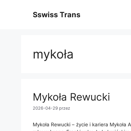
Przejdź
do
Sswiss Trans
treści
mykoła
Mykoła Rewucki
2026-04-29
przez
Mykoła Rewucki – życie i kariera Mykoła 