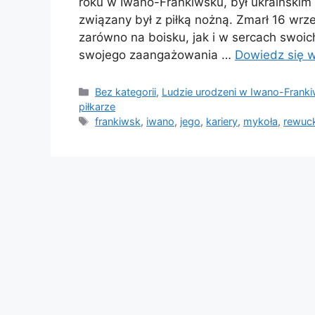
roku w Iwano-Frankiwsku, był ukraińskim p
związany był z piłką nożną. Zmarł 16 wrz
zarówno na boisku, jak i w sercach swoi
swojego zaangażowania …
Dowiedz się w
Kategorie
Bez kategorii
,
Ludzie urodzeni w Iwano-Frank
piłkarze
Tagi
frankiwsk
,
iwano
,
jego
,
kariery
,
mykoła
,
rewuck