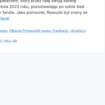
iłkarzem, który przez całą swoją karierę
eśnia 2023 roku, pozostawiając po sobie ślad
ch fanów. Jako pomocnik, Rewucki był znany ze
ięcej
iwsku
,
Piłkarze Prykarpattii Iwano-Frankiwsk
,
Ukraińscy
i
,
roku
,
się