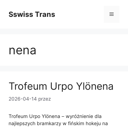
Przejdź
do
Sswiss Trans
Menu
treści
nena
Trofeum Urpo Ylönena
2026-04-14
przez
Trofeum Urpo Ylönena – wyróżnienie dla
najlepszych bramkarzy w fińskim hokeju na