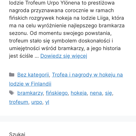
lodzie Trofeum Urpo Ylönena to prestiżowa
nagroda przyznawana corocznie w ramach
fińskich rozgrywek hokeja na lodzie Liiga, która
ma na celu wyróżnienie najlepszego bramkarza
sezonu. Od momentu swojego powstania,
trofeum stało się symbolem doskonałości i
umiejętności wśród bramkarzy, a jego historia
jest ściśle …
Dowiedz się więcej
Kategorie
Bez kategorii
,
Trofea i nagrody w hokeju na
lodzie w Finlandii
Tagi
bramkarzy
,
fińskiego
,
hokeja
,
nena
,
się
,
trofeum
,
urpo
,
yl
Szukaj