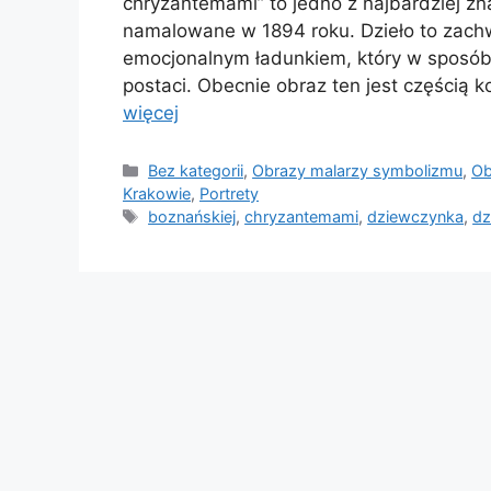
chryzantemami” to jedno z najbardziej zna
namalowane w 1894 roku. Dzieło to zachwy
emocjonalnym ładunkiem, który w sposób
postaci. Obecnie obraz ten jest częścią ko
więcej
Kategorie
Bez kategorii
,
Obrazy malarzy symbolizmu
,
Ob
Krakowie
,
Portrety
Tagi
boznańskiej
,
chryzantemami
,
dziewczynka
,
dz