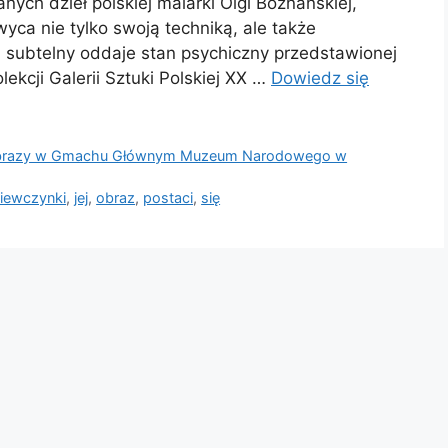
nych dzieł polskiej malarki Olgi Boznańskiej,
ca nie tylko swoją techniką, ale także
 subtelny oddaje stan psychiczny przedstawionej
lekcji Galerii Sztuki Polskiej XX …
Dowiedz się
razy w Gmachu Głównym Muzeum Narodowego w
iewczynki
,
jej
,
obraz
,
postaci
,
się