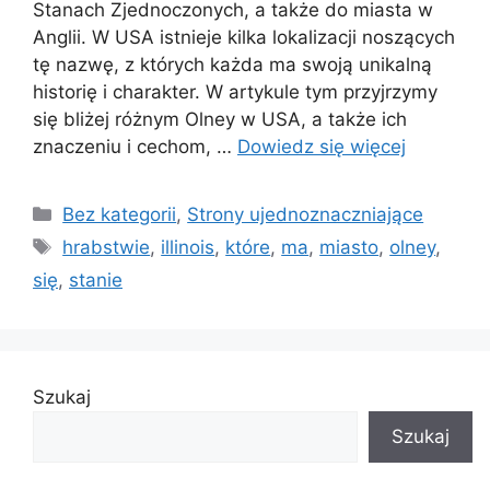
Stanach Zjednoczonych, a także do miasta w
Anglii. W USA istnieje kilka lokalizacji noszących
tę nazwę, z których każda ma swoją unikalną
historię i charakter. W artykule tym przyjrzymy
się bliżej różnym Olney w USA, a także ich
znaczeniu i cechom, …
Dowiedz się więcej
Kategorie
Bez kategorii
,
Strony ujednoznaczniające
Tagi
hrabstwie
,
illinois
,
które
,
ma
,
miasto
,
olney
,
się
,
stanie
Szukaj
Szukaj