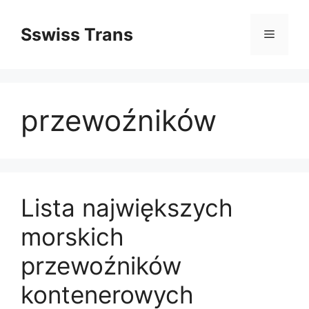
Przejdź
do
Sswiss Trans
Menu
treści
przewoźników
Lista największych
morskich
przewoźników
kontenerowych