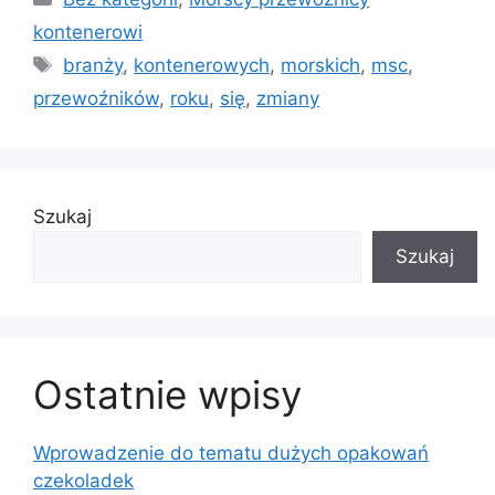
kontenerowi
Tagi
branży
,
kontenerowych
,
morskich
,
msc
,
przewoźników
,
roku
,
się
,
zmiany
Szukaj
Szukaj
Ostatnie wpisy
Wprowadzenie do tematu dużych opakowań
czekoladek