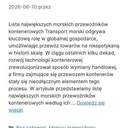
2026-06-10
przez
Lista największych morskich przewoźników
kontenerowych Transport morski odgrywa
kluczową rolę w globalnej gospodarce,
umożliwiając przewóz towarów na niespotykaną
w historii skalę. W ciągu ostatnich kilku dekad,
rozwój technologii kontenerowej
zrewolucjonizował sposób wymiany handlowej,
a firmy zajmujące się przewozem kontenerów
stały się nieodłącznym elementem tego
procesu. W artykule przedstawiamy listę
największych morskich przewoźników
kontenerowych według ich …
Dowiedz się
więcej
Kategorie
Bez kategorii
,
Morscy przewoźnicy