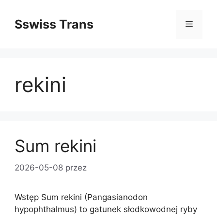
Przejdź
do
Sswiss Trans
Menu
treści
rekini
Sum rekini
2026-05-08
przez
Wstęp Sum rekini (Pangasianodon
hypophthalmus) to gatunek słodkowodnej ryby