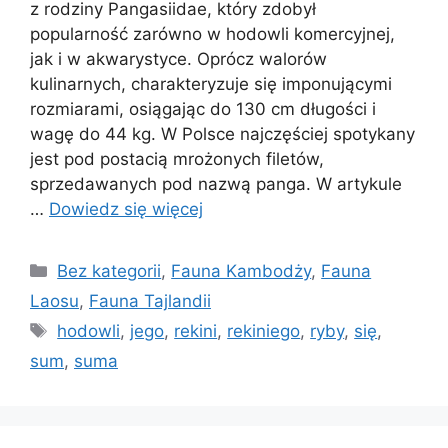
z rodziny Pangasiidae, który zdobył
popularność zarówno w hodowli komercyjnej,
jak i w akwarystyce. Oprócz walorów
kulinarnych, charakteryzuje się imponującymi
rozmiarami, osiągając do 130 cm długości i
wagę do 44 kg. W Polsce najczęściej spotykany
jest pod postacią mrożonych filetów,
sprzedawanych pod nazwą panga. W artykule
…
Dowiedz się więcej
Kategorie
Bez kategorii
,
Fauna Kambodży
,
Fauna
Laosu
,
Fauna Tajlandii
Tagi
hodowli
,
jego
,
rekini
,
rekiniego
,
ryby
,
się
,
sum
,
suma