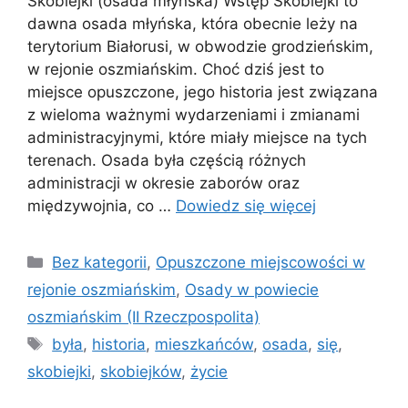
Skobiejki (osada młyńska) Wstęp Skobiejki to
dawna osada młyńska, która obecnie leży na
terytorium Białorusi, w obwodzie grodzieńskim,
w rejonie oszmiańskim. Choć dziś jest to
miejsce opuszczone, jego historia jest związana
z wieloma ważnymi wydarzeniami i zmianami
administracyjnymi, które miały miejsce na tych
terenach. Osada była częścią różnych
administracji w okresie zaborów oraz
międzywojnia, co …
Dowiedz się więcej
Kategorie
Bez kategorii
,
Opuszczone miejscowości w
rejonie oszmiańskim
,
Osady w powiecie
oszmiańskim (II Rzeczpospolita)
Tagi
była
,
historia
,
mieszkańców
,
osada
,
się
,
skobiejki
,
skobiejków
,
życie