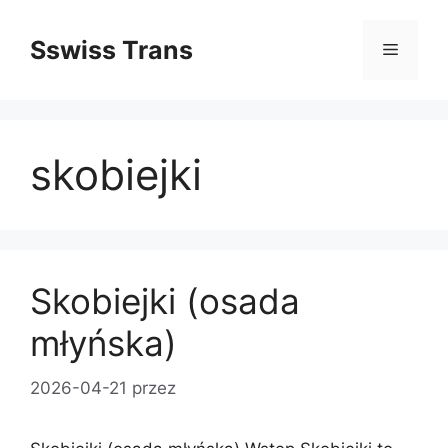
Przejdź
do
Sswiss Trans
Menu
treści
skobiejki
Skobiejki (osada
młyńska)
2026-04-21
przez