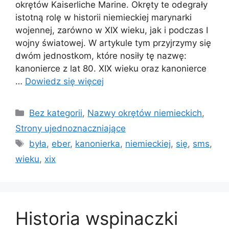
okrętów Kaiserliche Marine. Okręty te odegrały
istotną rolę w historii niemieckiej marynarki
wojennej, zarówno w XIX wieku, jak i podczas I
wojny światowej. W artykule tym przyjrzymy się
dwóm jednostkom, które nosiły tę nazwę:
kanonierce z lat 80. XIX wieku oraz kanonierce
…
Dowiedz się więcej
Kategorie
Bez kategorii
,
Nazwy okrętów niemieckich
,
Strony ujednoznaczniające
Tagi
była
,
eber
,
kanonierka
,
niemieckiej
,
się
,
sms
,
wieku
,
xix
Historia wspinaczki