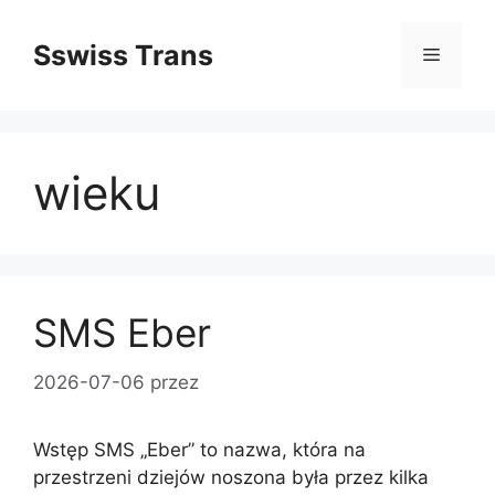
Przejdź
do
Sswiss Trans
Menu
treści
wieku
SMS Eber
2026-07-06
przez
Wstęp SMS „Eber” to nazwa, która na
przestrzeni dziejów noszona była przez kilka