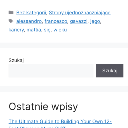
Kategorie
Bez kategorii
,
Strony ujednoznaczniające
Tagi
alessandro
,
francesco
,
gavazzi
,
jego
,
kariery
,
mattia
,
się
,
wieku
Szukaj
Szukaj
Ostatnie wpisy
The Ultimate Guide to Building Your Own 12-