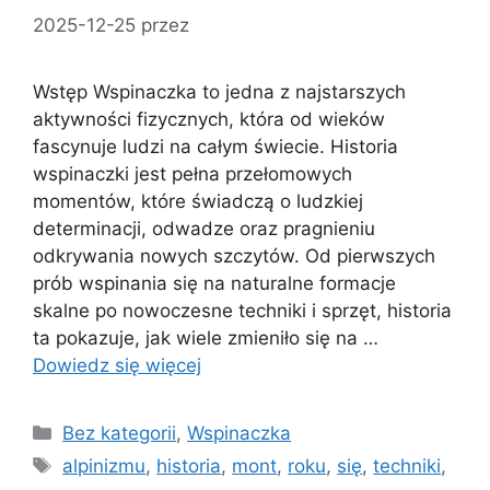
2025-12-25
przez
Wstęp Wspinaczka to jedna z najstarszych
aktywności fizycznych, która od wieków
fascynuje ludzi na całym świecie. Historia
wspinaczki jest pełna przełomowych
momentów, które świadczą o ludzkiej
determinacji, odwadze oraz pragnieniu
odkrywania nowych szczytów. Od pierwszych
prób wspinania się na naturalne formacje
skalne po nowoczesne techniki i sprzęt, historia
ta pokazuje, jak wiele zmieniło się na …
Dowiedz się więcej
Kategorie
Bez kategorii
,
Wspinaczka
Tagi
alpinizmu
,
historia
,
mont
,
roku
,
się
,
techniki
,