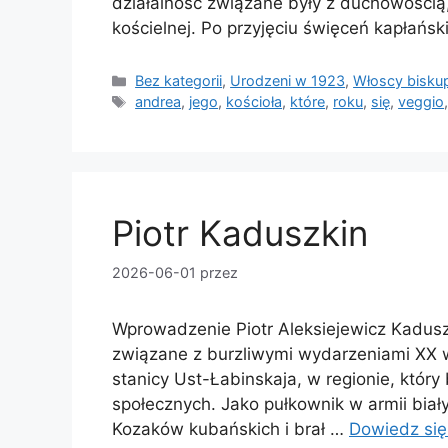
działalność związane były z duchowością
kościelnej. Po przyjęciu święceń kapłańs
Kategorie
Bez kategorii
,
Urodzeni w 1923
,
Włoscy biskup
Tagi
andrea
,
jego
,
kościoła
,
które
,
roku
,
się
,
veggio
Piotr Kaduszkin
2026-06-01
przez
Wprowadzenie Piotr Aleksiejewicz Kaduszkin
związane z burzliwymi wydarzeniami XX wi
stanicy Ust-Łabinskaja, w regionie, który
społecznych. Jako pułkownik w armii biał
Kozaków kubańskich i brał …
Dowiedz się