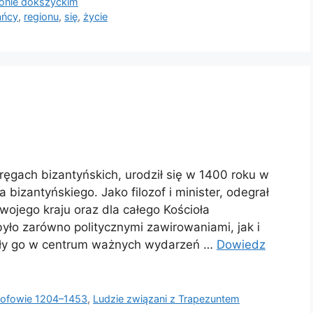
onie dokszyckim
ańcy
,
regionu
,
się
,
życie
ęgach bizantyńskich, urodził się w 1400 roku w
 bizantyńskiego. Jako filozof i minister, odegrał
wojego kraju oraz dla całego Kościoła
ło zarówno politycznymi zawirowaniami, jak i
iały go w centrum ważnych wydarzeń …
Dowiedz
ozofowie 1204–1453
,
Ludzie związani z Trapezuntem