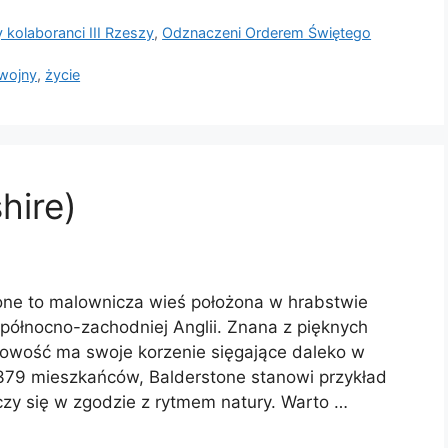
 kolaboranci III Rzeszy
,
Odznaczeni Orderem Świętego
wojny
,
życie
hire)
one to malownicza wieś położona w hrabstwie
 północno-zachodniej Anglii. Znana z pięknych
scowość ma swoje korzenie sięgające daleko w
e 379 mieszkańców, Balderstone stanowi przykład
toczy się w zgodzie z rytmem natury. Warto …