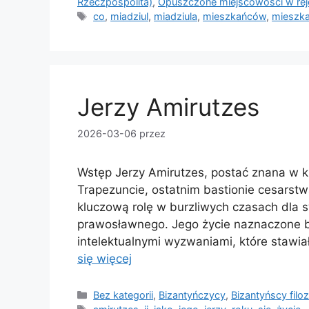
Rzeczpospolita)
,
Opuszczone miejscowości w rej
Tagi
co
,
miadziul
,
miadziula
,
mieszkańców
,
mieszk
Jerzy Amirutzes
2026-03-06
przez
Wstęp Jerzy Amirutzes, postać znana w kr
Trapezuncie, ostatnim bastionie cesarstwa
kluczową rolę w burzliwych czasach dla s
prawosławnego. Jego życie naznaczone by
intelektualnymi wyzwaniami, które staw
się więcej
Kategorie
Bez kategorii
,
Bizantyńczycy
,
Bizantyńscy fil
Tagi