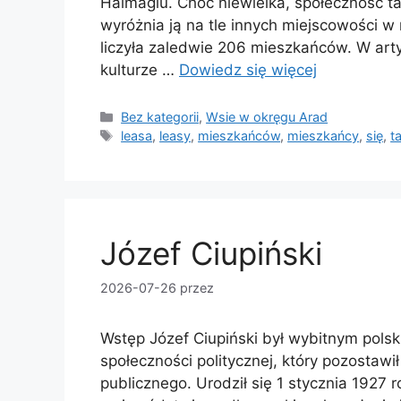
Hălmagiu. Choć niewielka, społeczność ta 
wyróżnia ją na tle innych miejscowości w 
liczyła zaledwie 206 mieszkańców. W artyku
kulturze …
Dowiedz się więcej
Kategorie
Bez kategorii
,
Wsie w okręgu Arad
Tagi
leasa
,
leasy
,
mieszkańców
,
mieszkańcy
,
się
,
t
Józef Ciupiński
2026-07-26
przez
Wstęp Józef Ciupiński był wybitnym polsk
społeczności politycznej, który pozostawi
publicznego. Urodził się 1 stycznia 1927