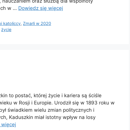
, nauczaniem oraz służbą dla wspólnoty
kich w …
Dowiedz się więcej
i katoliccy
,
Zmarli w 2020
,
życie
 to postać, której życie i kariera są ściśle
eku w Rosji i Europie. Urodził się w 1893 roku w
 był świadkiem wielu zmian politycznych i
ych, Kaduszkin miał istotny wpływ na losy
 więcej