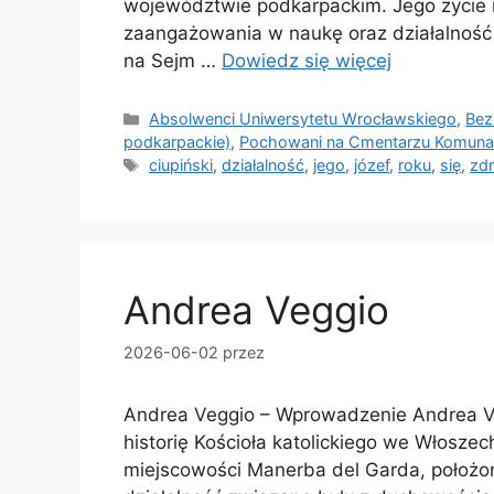
województwie podkarpackim. Jego życie 
zaangażowania w naukę oraz działalność s
na Sejm …
Dowiedz się więcej
Kategorie
Absolwenci Uniwersytetu Wrocławskiego
,
Bez
podkarpackie)
,
Pochowani na Cmentarzu Komuna
Tagi
ciupiński
,
działalność
,
jego
,
józef
,
roku
,
się
,
zd
Andrea Veggio
2026-06-02
przez
Andrea Veggio – Wprowadzenie Andrea Veg
historię Kościoła katolickiego we Włoszec
miejscowości Manerba del Garda, położon