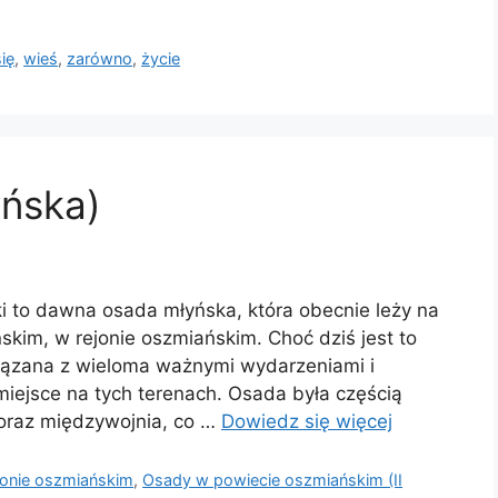
się
,
wieś
,
zarówno
,
życie
yńska)
ki to dawna osada młyńska, która obecnie leży na
skim, w rejonie oszmiańskim. Choć dziś jest to
związana z wieloma ważnymi wydarzeniami i
miejsce na tych terenach. Osada była częścią
 oraz międzywojnia, co …
Dowiedz się więcej
onie oszmiańskim
,
Osady w powiecie oszmiańskim (II