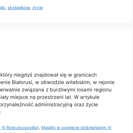
jki
,
skobiejków
,
życie
który niegdyś znajdował się w granicach
renie Białorusi, w obwodzie witebskim, w rejonie
zerwalnie związana z burzliwymi losami regionu
ały miejsce na przestrzeni lat. W artykule
 przynależność administracyjną oraz życie
j
 (II Rzeczpospolita)
,
Majątki w powiecie dziśnieńskim (II