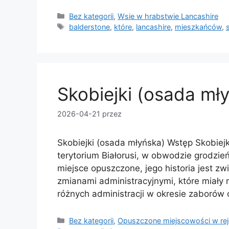
Kategorie
Bez kategorii
,
Wsie w hrabstwie Lancashire
Tagi
balderstone
,
które
,
lancashire
,
mieszkańców
,
Skobiejki (osada mł
2026-04-21
przez
Skobiejki (osada młyńska) Wstęp Skobiej
terytorium Białorusi, w obwodzie grodzień
miejsce opuszczone, jego historia jest 
zmianami administracyjnymi, które miały 
różnych administracji w okresie zaborów
Kategorie
Bez kategorii
,
Opuszczone miejscowości w rej