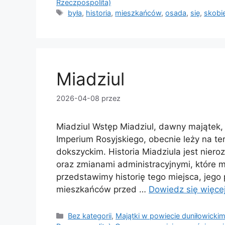
Rzeczpospolita)
Tagi
była
,
historia
,
mieszkańców
,
osada
,
się
,
skobie
Miadziul
2026-04-08
przez
Miadziul Wstęp Miadziul, dawny majątek, 
Imperium Rosyjskiego, obecnie leży na te
dokszyckim. Historia Miadziula jest niero
oraz zmianami administracyjnymi, które mi
przedstawimy historię tego miejsca, jego
mieszkańców przed …
Dowiedz się więce
Kategorie
Bez kategorii
,
Majątki w powiecie duniłowickim