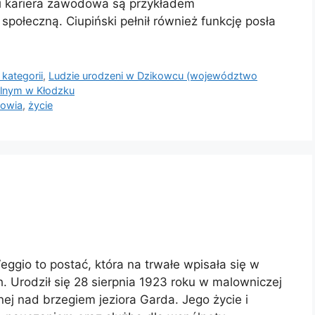
i kariera zawodowa są przykładem
połeczną. Ciupiński pełnił również funkcję posła
 kategorii
,
Ludzie urodzeni w Dzikowcu (województwo
lnym w Kłodzku
rowia
,
życie
gio to postać, która na trwałe wpisała się w
h. Urodził się 28 sierpnia 1923 roku w malowniczej
ej nad brzegiem jeziora Garda. Jego życie i