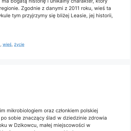
ma bogatą historię i unikalny charakter, który
regionie. Zgodnie z danymi z 2011 roku, wieś ta
le tym przyjrzymy się bliżej Leasie, jej historii,
a
,
wieś
,
życie
im mikrobiologiem oraz członkiem polskiej
ł po sobie znaczący ślad w dziedzinie zdrowia
 roku w Dzikowcu, małej miejscowości w