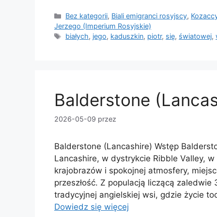
Kategorie
Bez kategorii
,
Biali emigranci rosyjscy
,
Kozaccy
Jerzego (Imperium Rosyjskie)
Tagi
białych
,
jego
,
kaduszkin
,
piotr
,
się
,
światowej
,
Balderstone (Lancas
2026-05-09
przez
Balderstone (Lancashire) Wstęp Balderst
Lancashire, w dystrykcie Ribble Valley, w
krajobrazów i spokojnej atmosfery, miej
przeszłość. Z populacją liczącą zaledwi
tradycyjnej angielskiej wsi, gdzie życie 
Dowiedz się więcej