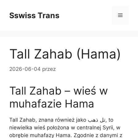
Przejdź
do
Sswiss Trans
Menu
treści
Tall Zahab (Hama)
2026-06-04
przez
Tall Zahab – wieś w
muhafazie Hama
Tall Zahab, znana również jako تل ذهب, to
niewielka wieś położona w centralnej Syrii, w
obrębie muhafazy Hama. Zgodnie z danymi z