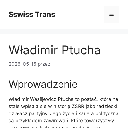
Przejdź
do
Sswiss Trans
Menu
treści
Władimir Ptucha
2026-05-15
przez
Wprowadzenie
Władimir Wasiljewicz Ptucha to postać, która na
stałe wpisała się w historię ZSRR jako radziecki
działacz partyjny. Jego życie i kariera polityczna
są przykładem zawirowań, które towarzyszyły
okresowi wielkich przemian w Rosji oraz