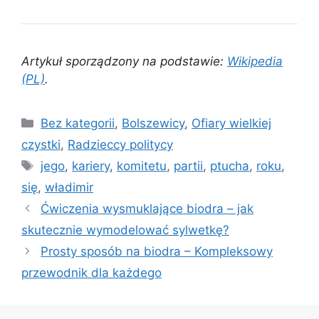
Artykuł sporządzony na podstawie:
Wikipedia
(PL)
.
Kategorie
Bez kategorii
,
Bolszewicy
,
Ofiary wielkiej
czystki
,
Radzieccy politycy
Tagi
jego
,
kariery
,
komitetu
,
partii
,
ptucha
,
roku
,
się
,
władimir
Ćwiczenia wysmuklające biodra – jak
skutecznie wymodelować sylwetkę?
Prosty sposób na biodra – Kompleksowy
przewodnik dla każdego