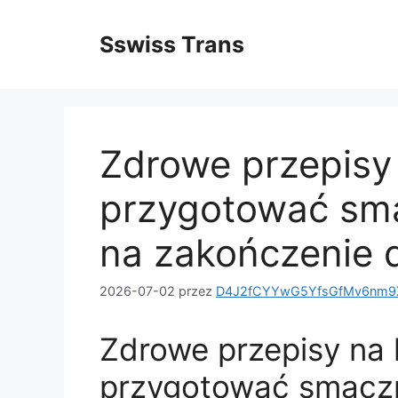
Przejdź
do
Sswiss Trans
treści
Zdrowe przepisy 
przygotować smac
na zakończenie 
2026-07-02
przez
D4J2fCYYwG5YfsGfMv6nm9X
Zdrowe przepisy na k
przygotować smaczny