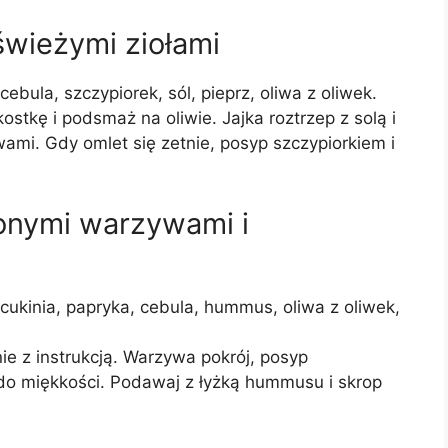
świeżymi ziołami
 cebula, szczypiorek, sól, pieprz, oliwa z oliwek.
stkę i podsmaż na oliwie. Jajka roztrzep z solą i
wami. Gdy omlet się zetnie, posyp szczypiorkiem i
zonymi warzywami i
 cukinia, papryka, cebula, hummus, oliwa z oliwek,
e z instrukcją. Warzywa pokrój, posyp
 do miękkości. Podawaj z łyżką hummusu i skrop