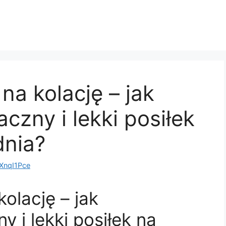
na kolację – jak
zny i lekki posiłek
dnia?
nqI1Pce
olację – jak
 i lekki posiłek na