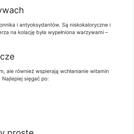
zywach
onnika i antyoksydantów. Są niskokaloryczne i
lerza na kolację była wypełniona warzywami –
zcze
m, ale również wspierają wchłanianie witamin
 Najlepiej sięgać po:
y proste