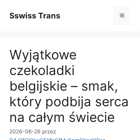
Przejdź
do
Sswiss Trans
Menu
treści
Wyjątkowe
czekoladki
belgijskie – smak,
który podbija serca
na całym świecie
2026-06-26
przez